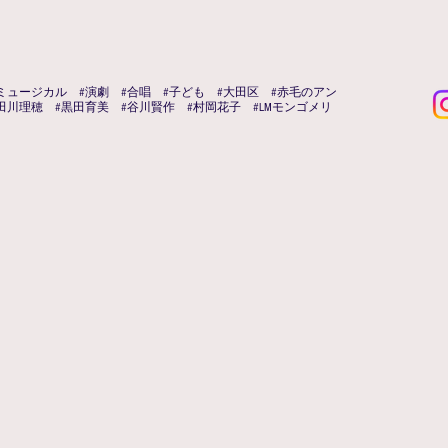
ミュージカル #演劇 #合唱 #子ども #大田区 #赤毛のアン
田川理穂 #黒田育美 #谷川賢作 #村岡花子 #LMモンゴメリ