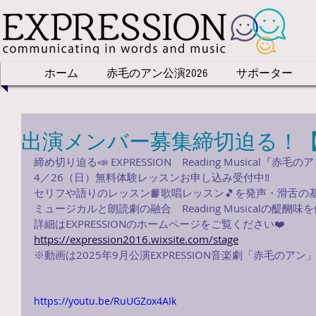
ホーム
赤毛のアン公演2026
サポーター
出演メンバー募集締切迫る！【4
締め切り迫る📣 EXPRESSION　Reading Musical『赤
4／26（日）無料体験レッスンお申し込み受付中‼️
セリフや語りのレッスン📙歌唱レッスン🎵を発声・滑舌の基
ミュージカルと朗読劇の融合　Reading Musicalの醍醐味
詳細はEXPRESSIONのホームページをご覧ください❤️
https://expression2016.wixsite.com/stage
※動画は2025年9月公演EXPRESSION音楽劇「赤毛のアン
https://youtu.be/RuUGZox4AIk