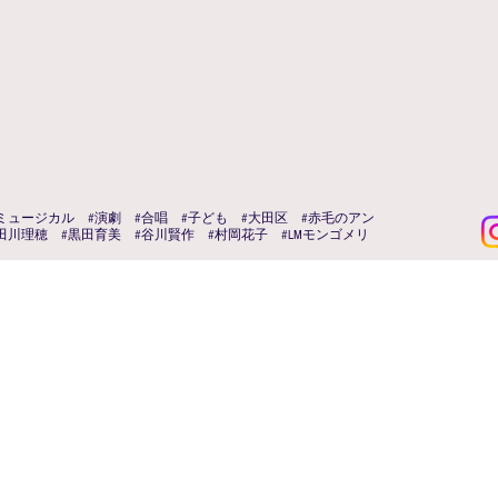
ミュージカル #演劇 #合唱 #子ども #大田区 #赤毛のアン
田川理穂 #黒田育美 #谷川賢作 #村岡花子 #LMモンゴメリ