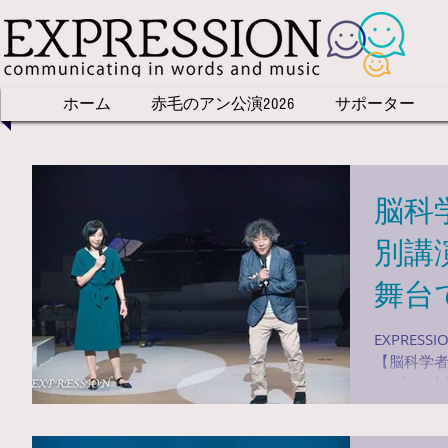
ホーム
赤毛のアン公演2026
サポーター
脳科
別講
舞台
のど
EXPRES
【脳科学者
ー・
24(土)
に 女の
ョン”
をこっそ