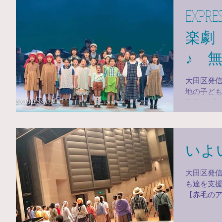
理学者ユン
EXP
楽劇
♪ 
大田区発信！ 小児がんや難病と闘う子
地の子ども達を支援する 
音楽劇 【赤毛のアン】公演♪ 無事終演！ 脳科学者
茂木健一
コミュニ
のアン】(音
いよ
大田区発
も達を支援
【赤毛のアン】公演 いよい
土）本番！ 夢と希望あふれる感動の舞
る喜び！ 