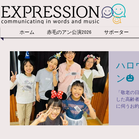
ホーム
赤毛のアン公演2026
サポーター
ハロ
ン🎃
「敬老の
した高齢
に伺うお約
スソング 
リア仕込
ロディーを