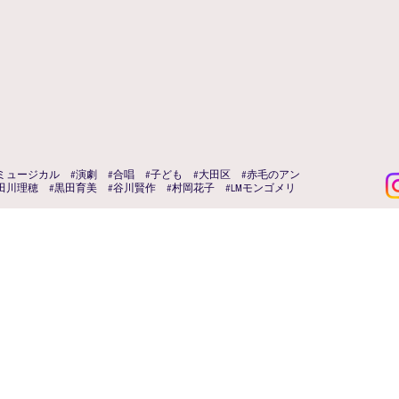
ミュージカル #演劇 #合唱 #子ども #大田区 #赤毛のアン
田川理穂 #黒田育美 #谷川賢作 #村岡花子 #LMモンゴメリ