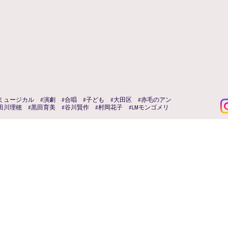
ミュージカル #演劇 #合唱 #子ども #大田区 #赤毛のアン
田川理穂 #黒田育美 #谷川賢作 #村岡花子 #LMモンゴメリ