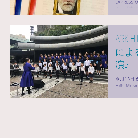
EXPRE
ぶ』『本物と共
経験する
に身を置
るよう、様
ARK H
によ
演♪
今月13日
Hills 
ル）のカ
イドの計ら