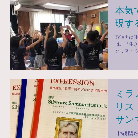
本気
現す
歌唱力は呼吸法で決ま
は、「生き
ソリスト 
懸命 表現
ミラ
リス
サン
【特別講