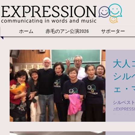
ホーム
赤毛のアン公演2026
サポーター
大人
シル
ェ・
シルベスト
♫EXPRE
生のイタ
語でレッス